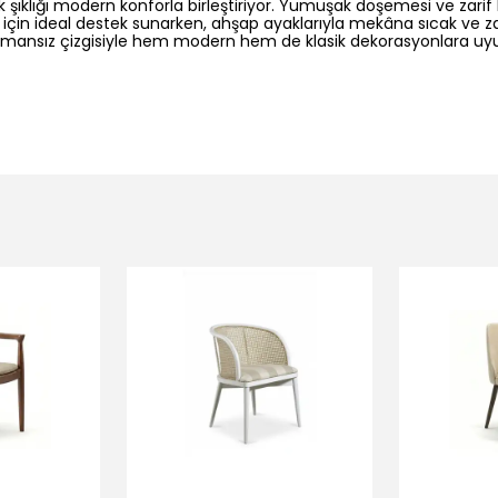
 şıklığı modern konforla birleştiriyor. Yumuşak döşemesi ve zarif ka
çin ideal destek sunarken, ahşap ayaklarıyla mekâna sıcak ve zar
amansız çizgisiyle hem modern hem de klasik dekorasyonlara uy