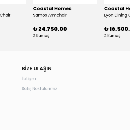
s
Coastal Homes
Coastal 
Chair
Samos Armchair
Lyon Dining 
₺ 24.750,00
₺ 16.500
2 Kumaş
2 Kumaş
BİZE ULAŞIN
İletişim
Satış Noktalarımız