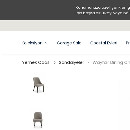
Konumunuza özel içerikleri 
için başka bir ülkeyi veya böl
LGESİ - ÜCRETSİZ KARGO
Koleksiyon
Garage Sale
Coastal Evleri
Pr
Yemek Odası
Sandalyeler
Wayfair Dining Ch