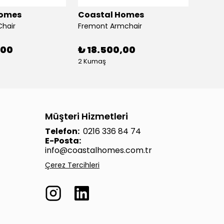
Homes
Coastal Homes
Coas
Chair
Fremont Armchair
Pacifi
,00
₺ 18.500,00
₺ 17
2 Kumaş
2 Kum
Müşteri Hizmetleri
Telefon:
0216 336 84 74
E-Posta:
info@coastalhomes.com.tr
Çerez Tercihleri