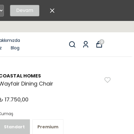
Devam
GÜVENL
akkımızda
0
z
Blog
COASTAL HOMES
Wayfair Dining Chair
₺ 17.750,00
Kumaş
Standart
Premium