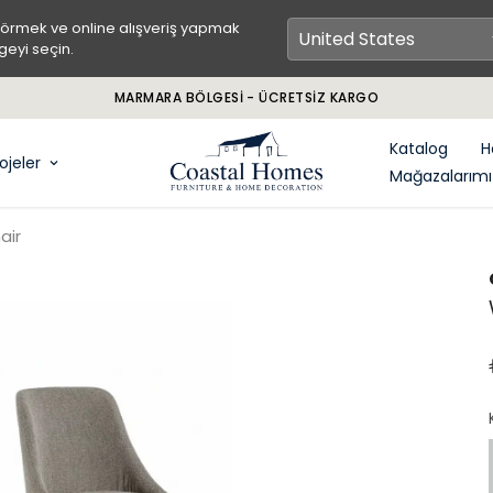
görmek ve online alışveriş yapmak
geyi seçin.
Katalog
H
ojeler
Mağazalarımı
air