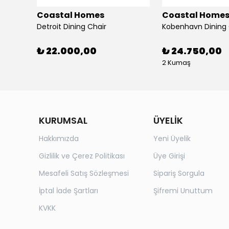
Coastal Homes
Coastal Home
Detroit Dining Chair
Kobenhavn Dining 
₺ 22.000,00
₺ 24.750,00
2 Kumaş
KURUMSAL
ÜYELİK
Hakkımızda
Yeni Üyelik
Gizlilik ve Çerez Politikası
Üye Girişi
Mesafeli Satış Sözleşmesi
Sipariş Sorgula
İptal İade Şartları
Şifremi Unuttum
KVKK