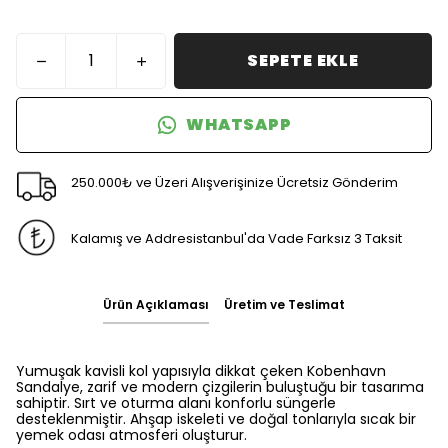
SEPETE EKLE
WHATSAPP
250.000₺ ve Üzeri Alışverişinize Ücretsiz Gönderim
Kalamış ve Addresistanbul'da Vade Farksız 3 Taksit
Ürün Açıklaması
Üretim ve Teslimat
Yumuşak kavisli kol yapısıyla dikkat çeken Kobenhavn
Sandalye, zarif ve modern çizgilerin buluştuğu bir tasarıma
sahiptir. Sırt ve oturma alanı konforlu süngerle
desteklenmiştir. Ahşap iskeleti ve doğal tonlarıyla sıcak bir
yemek odası atmosferi oluşturur.