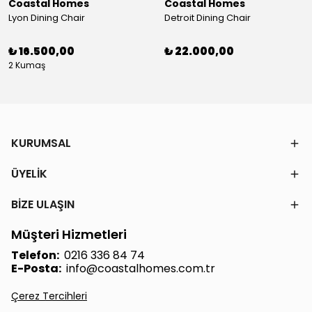
Coastal Homes
Coastal Homes
Lyon Dining Chair
Detroit Dining Chair
₺ 16.500,00
₺ 22.000,00
2 Kumaş
KURUMSAL
ÜYELİK
BİZE ULAŞIN
Müşteri Hizmetleri
Telefon:
0216 336 84 74
E-Posta:
info@coastalhomes.com.tr
Çerez Tercihleri