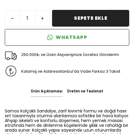
SEPETE EKLE
WHATSAPP
250.000₺ ve Üzeri Alışverişinize Ücretsiz Gönderim
Kalamış ve Addresistanbul'da Vade Farksız 3 Taksit
Ürün Açıklaması
Üretim ve Teslimat
Samos Kolçaklı Sandalye, zarif kıvrımlı formu ve doğal hasır
sırt tasarımıyla oturma alanlarınıza sofistike bir hava katıyor.
Ahşap iskeleti ve konforlu döşemesi, hem yemek masası
etrafında hem de dinlenme köşelerinde şıklık ve rahatlığı bir
arada sunar. Kolçaklı yapısı sayesinde uzun oturumlarda