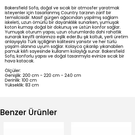
Bakersfield Sofa, doğal ve sıcak bir atmosfer yaratmak
isteyenler için tasarlanmış Country tarzının zarif bir
temsilcisidir. Masif gürgen ağacından yapılmış sağlam
iskeleti, uzun ömürlü bir dayanıklılık sunarken, yumuşak
koton kumaşı doğal bir dokunuş ve üstün konfor sağlar.
Yumuşak oturum yapısı, uzun oturumlarda dahi rahatlık
sunarak keyifli anlarınıza eşlik eder.Bu şık koltuk, yerli üretim
anlayışıyla Türk işçiliğinin kalitesini yansıtır ve her türlü
yaşam alanına uyum sağlar. Kolayca çıkarılıp yıkanabilen
pamuk kılıfı sayesinde kullanım kolaylığı sunar. Bakersfield
Sofa, konforlu yapısı ve doğal tasarımıyla evinize sıcak bir
hava katacak.
Ölçüler:
Genişlik: 200 cm - 220 cm - 240 cm
Derinlik: 100 cm
Yükseklik: 83 cm
Benzer Ürünler