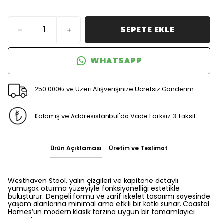
SEPETE EKLE
WHATSAPP
250.000₺ ve Üzeri Alışverişinize Ücretsiz Gönderim
Kalamış ve Addresistanbul'da Vade Farksız 3 Taksit
Ürün Açıklaması
Üretim ve Teslimat
Westhaven Stool, yalın çizgileri ve kapitone detaylı
yumuşak oturma yüzeyiyle fonksiyonelliği estetikle
buluşturur. Dengeli formu ve zarif iskelet tasarımı sayesinde
yaşam alanlarına minimal ama etkili bir katkı sunar. Coastal
Homes’un modern klasik tarzına uygun bir tamamlayıcı