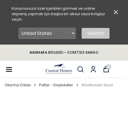
Konumunuza özel içerikleri görmek ve online
alışveriş yapmak için başka bir ülkeyi veya bölgeyi
seçin.
Devam
MARMARA BÖLGESİ - ÜCRETSİZ KARGO
0
Oturma Odası
Puflar - Daybedler
Westhaven Stool