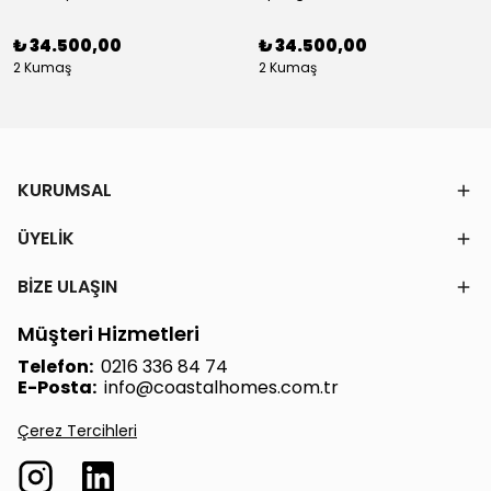
₺ 34.500,00
₺ 34.500,00
2 Kumaş
2 Kumaş
KURUMSAL
ÜYELİK
BİZE ULAŞIN
Müşteri Hizmetleri
Telefon:
0216 336 84 74
E-Posta:
info@coastalhomes.com.tr
Çerez Tercihleri