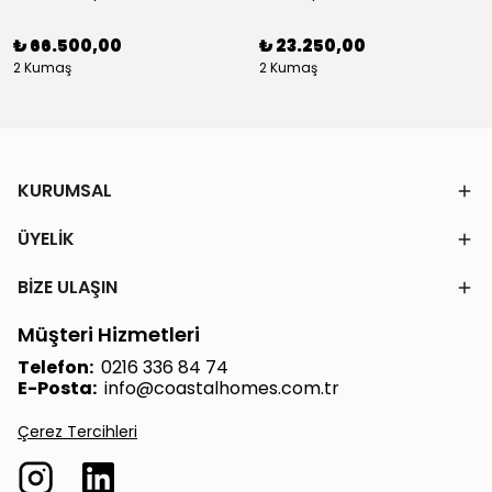
₺ 66.500,00
₺ 23.250,00
2 Kumaş
2 Kumaş
KURUMSAL
ÜYELİK
BİZE ULAŞIN
Müşteri Hizmetleri
Telefon:
0216 336 84 74
E-Posta:
info@coastalhomes.com.tr
Çerez Tercihleri