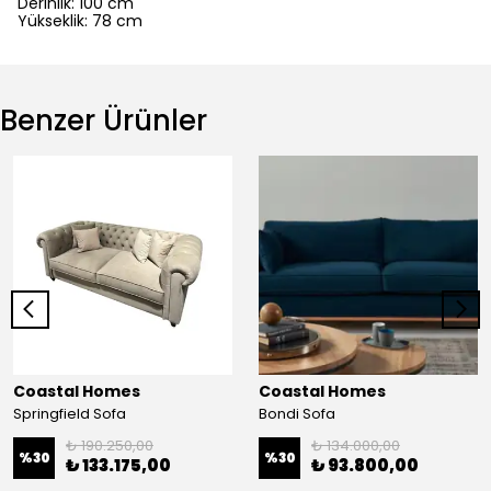
Derinlik: 100 cm
Yükseklik: 78 cm
Benzer Ürünler
Coastal Homes
Coastal Homes
Springfield Sofa
Bondi Sofa
₺ 190.250,00
₺ 134.000,00
%
30
%
30
₺ 133.175,00
₺ 93.800,00