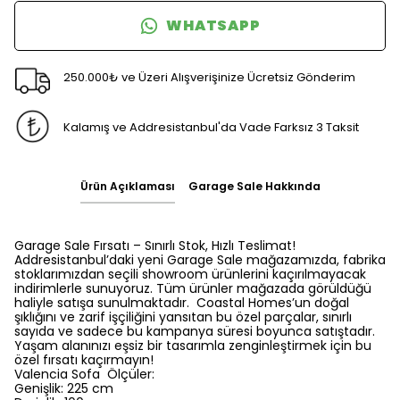
WHATSAPP
250.000₺ ve Üzeri Alışverişinize Ücretsiz Gönderim
Kalamış ve Addresistanbul'da Vade Farksız 3 Taksit
Ürün Açıklaması
Garage Sale Hakkında
Garage Sale Fırsatı – Sınırlı Stok, Hızlı Teslimat!
Addresistanbul’daki yeni Garage Sale mağazamızda, fabrika
stoklarımızdan seçili showroom ürünlerini kaçırılmayacak
indirimlerle sunuyoruz. Tüm ürünler mağazada görüldüğü
haliyle satışa sunulmaktadır. Coastal Homes’un doğal
şıklığını ve zarif işçiliğini yansıtan bu özel parçalar, sınırlı
sayıda ve sadece bu kampanya süresi boyunca satıştadır.
Yaşam alanınızı eşsiz bir tasarımla zenginleştirmek için bu
özel fırsatı kaçırmayın!
Valencia Sofa Ölçüler:
Genişlik: 225 cm