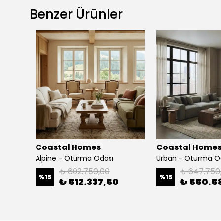
Benzer Ürünler
Coastal Homes
Coastal Home
Alpine - Oturma Odası
Urban - Oturma O
₺ 602.750,00
₺ 647.750
%
15
%
15
0
₺ 512.337,50
₺ 550.5