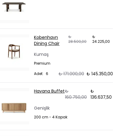
₺
₺
Kobenhavn
28.500,00
24.225,00
Dining Chair
Kumaş
Premium
₺ 171.000,00
₺ 145.350,00
Adet
:
6
Havana Buffet
₺
₺
160.750,00
136.637,50
Genişlik
200 cm - 4 Kapak