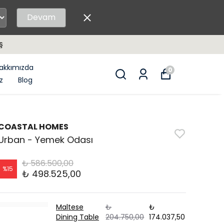
Devam
akkımızda
0
z
Blog
COASTAL HOMES
Urban - Yemek Odası
₺ 586.500,00
%
15
₺ 498.525,00
Maltese
₺
₺
Dining Table
204.750,00
174.037,50