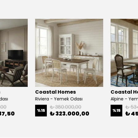
s
Coastal Homes
Coastal 
dası
Riviera - Yemek Odası
Alpine - Ye
,00
₺ 380.000,00
₺ 53
%
15
%
15
87,50
₺ 323.000,00
₺ 4