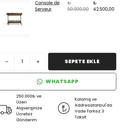
Console de
₺
₺
Serveur
50.000,00
42.500,00
SEPETE EKLE
WHATSAPP
250.000₺ ve
Kalamış ve
Üzeri
Addresistanbul'da
Alışverişinize
Vade Farksız 3
Ücretsiz
Taksit
Gönderim