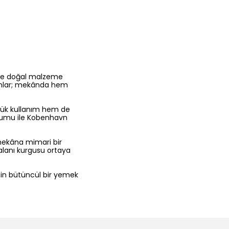
 ve doğal malzeme
formlar; mekânda hem
lük kullanım hem de
turumu ile Kobenhavn
ekâna mimari bir
alanı kurgusu ortaya
çin bütüncül bir yemek