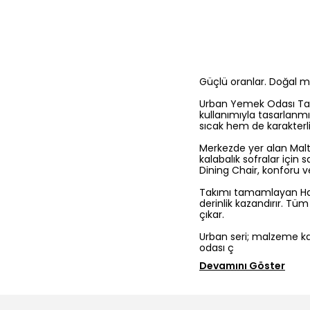
Güçlü oranlar. Doğal 
Urban Yemek Odası Tak
kullanımıyla tasarlanm
sıcak hem de karakterli
Merkezde yer alan Mal
kalabalık sofralar için
Dining Chair, konforu ve
Takımı tamamlayan Hav
derinlik kazandırır. T
çıkar.
Urban seri; malzeme ka
odası ç
Devamını Göster