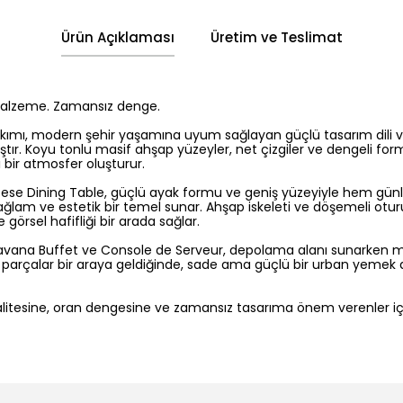
Ürün Açıklaması
Üretim ve Teslimat
malzeme. Zamansız denge.
ımı, modern şehir yaşamına uyum sağlayan güçlü tasarım dili
ıştır. Koyu tonlu masif ahşap yüzeyler, net çizgiler ve dengeli 
 bir atmosfer oluşturur.
tese Dining Table, güçlü ayak formu ve geniş yüzeyiyle hem gün
 sağlam ve estetik bir temel sunar. Ahşap iskeleti ve döşemeli o
 görsel hafifliği bir arada sağlar.
ana Buffet ve Console de Serveur, depolama alanı sunarken m
üm parçalar bir araya geldiğinde, sade ama güçlü bir urban yemek 
litesine, oran dengesine ve zamansız tasarıma önem verenler i