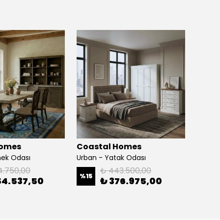
Homes
Coastal Homes
Coas
mek Odası
Urban - Yatak Odası
Alpine
4.750,00
₺ 443.500,00
%
15
%
15
54.537,50
₺ 376.975,00