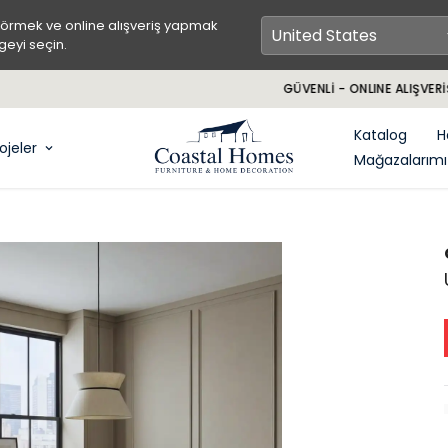
görmek ve online alışveriş yapmak
geyi seçin.
GÜVENLİ - ONLINE ALIŞVERİŞ
Katalog
H
ojeler
Mağazalarımı