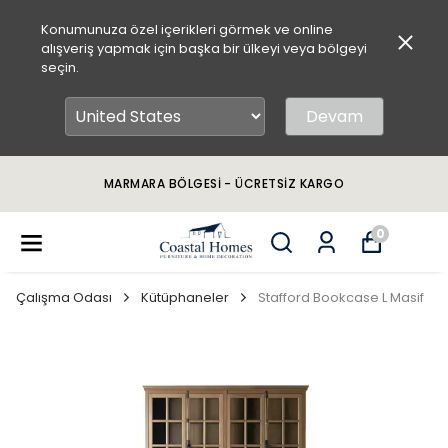
Konumunuza özel içerikleri görmek ve online
alışveriş yapmak için başka bir ülkeyi veya bölgeyi
seçin.
Devam
MARMARA BÖLGESİ - ÜCRETSİZ KARGO
0
Çalışma Odası
Kütüphaneler
Stafford Bookcase L Masif