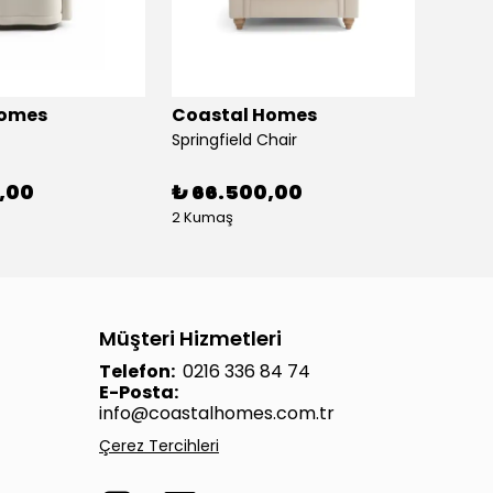
Homes
Coastal Homes
Coas
Springfield Chair
Freder
,00
₺ 66.500,00
₺ 51
2 Kumaş
2 Kum
Müşteri Hizmetleri
Telefon:
0216 336 84 74
E-Posta:
info@coastalhomes.com.tr
Çerez Tercihleri