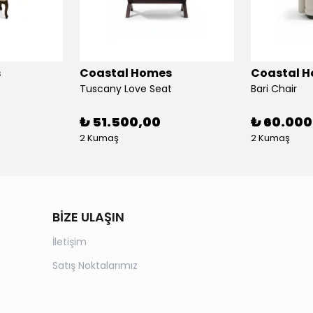
s
Coastal Homes
Coastal 
Tuscany Love Seat
Bari Chair
₺ 51.500,00
₺ 60.000
2 Kumaş
2 Kumaş
BİZE ULAŞIN
İletişim
Satış Noktalarımız