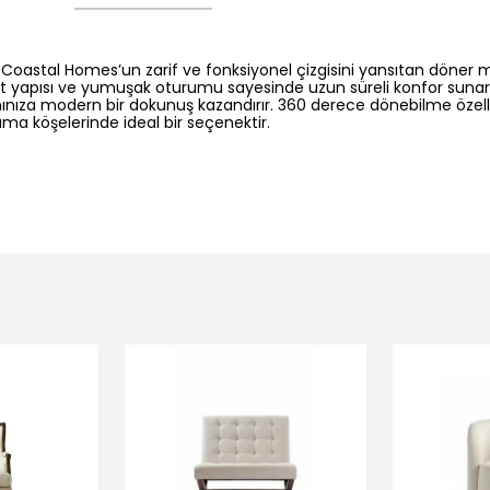
 Coastal Homes’un zarif ve fonksiyonel çizgisini yansıtan döner 
ırt yapısı ve yumuşak oturumu sayesinde uzun süreli konfor suna
nınıza modern bir dokunuş kazandırır. 360 derece dönebilme özel
a köşelerinde ideal bir seçenektir.