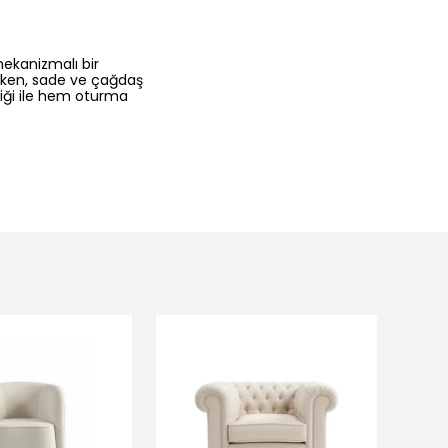
mekanizmalı bir
rken, sade ve çağdaş
liği ile hem oturma