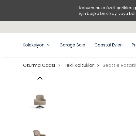
Konumunuza özel içerikleri 
için başka bir ülkeyi veya böl
Koleksiyon
Garage Sale
Coastal Evleri
Pr
Oturma Odası
Tekli Koltuklar
Seattle Rotati