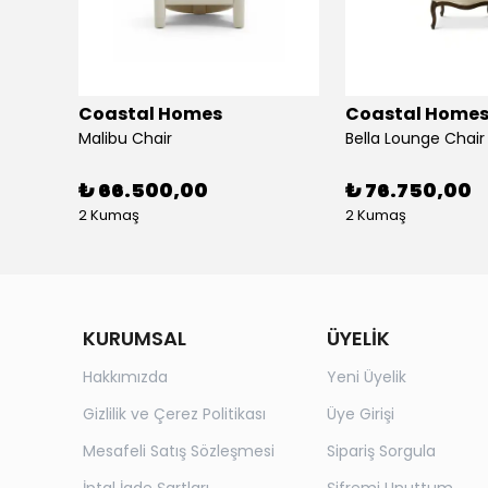
Coastal Homes
Coastal Home
Malibu Chair
Bella Lounge Chair
₺ 66.500,00
₺ 76.750,00
2 Kumaş
2 Kumaş
KURUMSAL
ÜYELİK
Hakkımızda
Yeni Üyelik
Gizlilik ve Çerez Politikası
Üye Girişi
Mesafeli Satış Sözleşmesi
Sipariş Sorgula