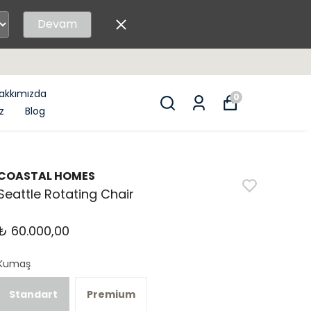
Devam
İ - ONLINE ALIŞVERİŞ
akkımızda
0
z
Blog
COASTAL HOMES
Seattle Rotating Chair
₺ 60.000,00
Kumaş
Standart
Premium