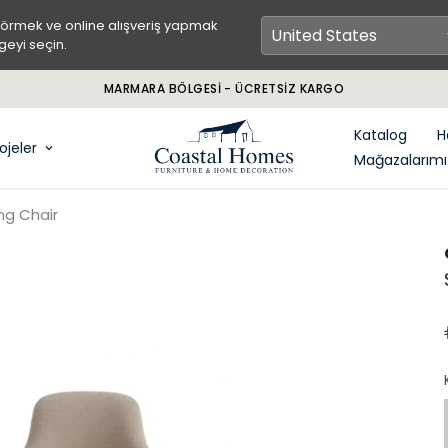
görmek ve online alışveriş yapmak
geyi seçin.
GÜVENL
Katalog
H
ojeler
Mağazalarımı
ng Chair