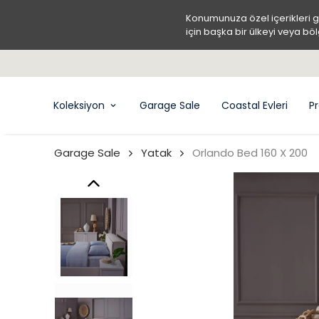
Konumunuza özel içerikleri 
için başka bir ülkeyi veya böl
Koleksiyon
Garage Sale
Coastal Evleri
Pr
Garage Sale
Yatak
Orlando Bed 160 X 200