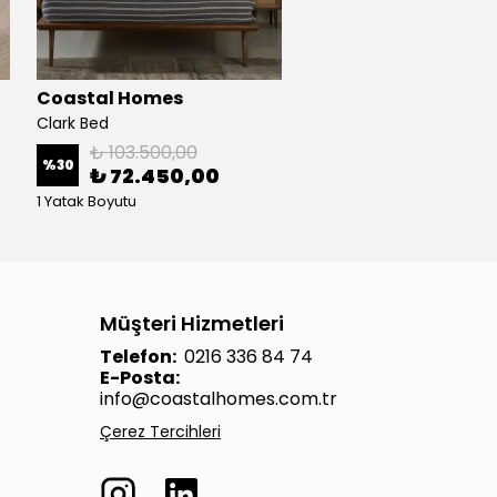
Coastal Homes
Clark Bed
₺ 103.500,00
%
30
₺ 72.450,00
1 Yatak Boyutu
Müşteri Hizmetleri
Telefon:
0216 336 84 74
E-Posta:
info@coastalhomes.com.tr
Çerez Tercihleri