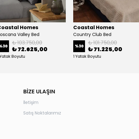
Coastal Homes
Coastal Homes
oscana Valley Bed
Country Club Bed
₺ 103.750,00
₺ 101.750,00
%
30
%
30
₺ 72.625,00
₺ 71.225,00
 Yatak Boyutu
1 Yatak Boyutu
BİZE ULAŞIN
İletişim
Satış Noktalarımız