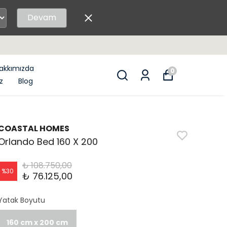
Devam
akkımızda
0
z
Blog
COASTAL HOMES
Orlando Bed 160 X 200
₺ 108.750,00
%
30
₺ 76.125,00
Yatak Boyutu
160 cm x 200 cm