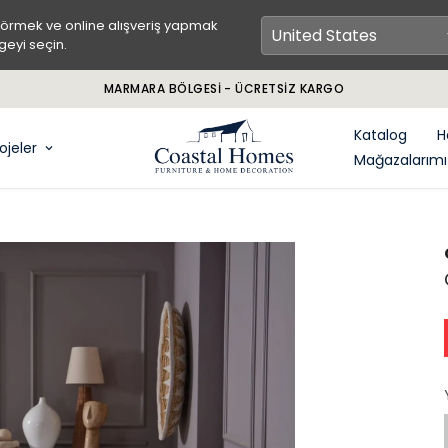
görmek ve online alışveriş yapmak
geyi seçin.
MARMARA BÖLGESİ - ÜCRETSİZ KARGO
Katalog
H
ojeler
Mağazalarımı