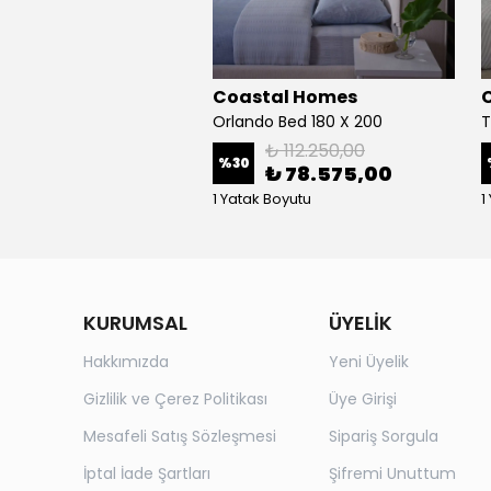
Coastal Homes
Orlando Bed 180 X 200
T
₺ 112.250,00
%
30
₺ 78.575,00
1 Yatak Boyutu
1
KURUMSAL
ÜYELİK
Hakkımızda
Yeni Üyelik
Gizlilik ve Çerez Politikası
Üye Girişi
Mesafeli Satış Sözleşmesi
Sipariş Sorgula
İptal İade Şartları
Şifremi Unuttum