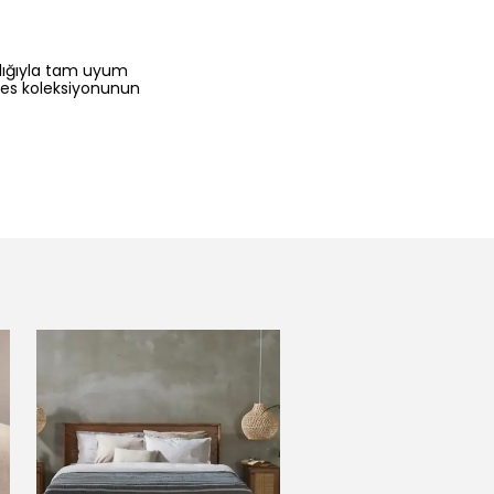
şlığıyla tam uyum
mes koleksiyonunun