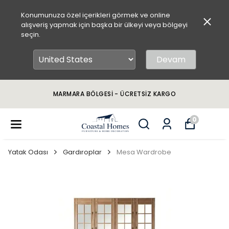
Konumunuza özel içerikleri görmek ve online
alışveriş yapmak için başka bir ülkeyi veya bölgeyi
seçin.
Devam
MARMARA BÖLGESİ - ÜCRETSİZ KARGO
0
Yatak Odası
Gardıroplar
Mesa Wardrobe