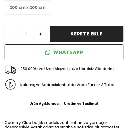
200 cm x 200 cm
SEPETE EKLE
WHATSAPP
250.000₺ ve Üzeri Alışverişinize Ücretsiz Gönderim
Kalamış ve Addresistanbul'da Vade Farksız 3 Taksit
Ürün Açıklaması
Üretim ve Teslimat
Country Club başlık modeli, zarif hatları ve yumuşak
döşemesiyle yatak odanıza sıcak ve sofistike bir atmosfer