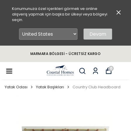
Konumunuza özel içerikleri görmek ve online
alışveriş yapmak için başka bir ülkeyi veya bölgeyi
seçin.
Devam
MARMARA BÖLGESİ - ÜCRETSİZ KARGO
0
Yatak Odası
Yatak Başlıkları
Country Club Headboard