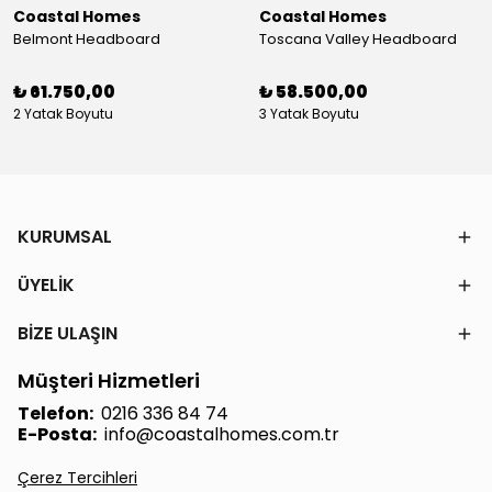
Coastal Homes
Coastal Homes
Belmont Headboard
Toscana Valley Headboard
₺ 61.750,00
₺ 58.500,00
2 Yatak Boyutu
3 Yatak Boyutu
KURUMSAL
ÜYELİK
BİZE ULAŞIN
Müşteri Hizmetleri
Telefon:
0216 336 84 74
E-Posta:
info@coastalhomes.com.tr
Çerez Tercihleri