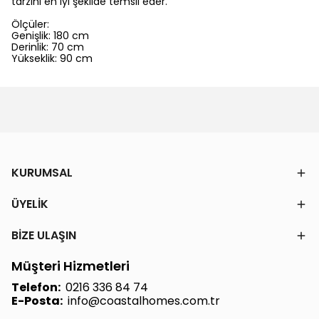
tarzını en iyi şekilde temsil eder.
Ölçüler:
Genişlik: 180 cm
Derinlik: 70 cm
Yükseklik: 90 cm
KURUMSAL
ÜYELİK
BİZE ULAŞIN
Müşteri Hizmetleri
Telefon:
0216 336 84 74
E-Posta:
info@coastalhomes.com.tr