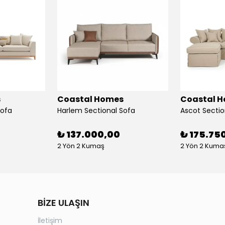
s
Coastal Homes
Coastal 
Sofa
Harlem Sectional Sofa
Ascot Sectio
₺ 137.000,00
₺ 175.75
2 Yön 2 Kumaş
2 Yön 2 Kuma
BİZE ULAŞIN
İletişim