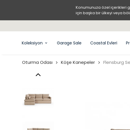
Konumunuza özel içerikleri 
için başka bir ülkeyi veya böl
Koleksiyon
Garage Sale
Coastal Evleri
Pr
Oturma Odası
Köşe Kanepeler
Flensburg Se