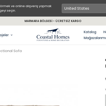
görmek ve online alışveriş yapmak
geyi seçin.
GÜVENLİ - ONLINE ALIŞVERİŞ
Katalog
H
ojeler
Mağazalarımı
ctional Sofa