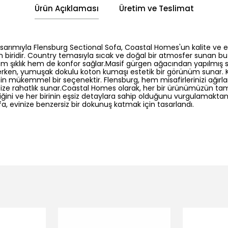
Ürün Açıklaması
Üretim ve Teslimat
arımıyla Flensburg Sectional Sofa, Coastal Homes'un kalite ve es
 biridir. Country temasıyla sıcak ve doğal bir atmosfer sunan bu 
m şıklık hem de konfor sağlar.Masif gürgen ağacından yapılmış s
ederken, yumuşak dokulu koton kumaşı estetik bir görünüm sunar. 
in mükemmel bir seçenektir. Flensburg, hem misafirlerinizi ağırl
en size rahatlık sunar.Coastal Homes olarak, her bir ürünümüzün 
ğini ve her birinin eşsiz detaylara sahip olduğunu vurgulamakta
a, evinize benzersiz bir dokunuş katmak için tasarlandı.