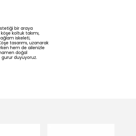
tetiği bir araya
köşe koltuk takımı,
ağlam iskeleti,
Köşe tasarımı, uzanarak
arken hem de ailenizle
tamamen doğal
n gurur duyuyoruz.