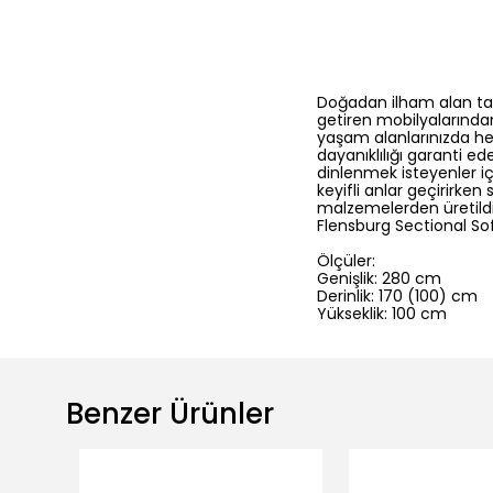
Doğadan ilham alan tas
getiren mobilyalarından
yaşam alanlarınızda he
dayanıklılığı garanti 
dinlenmek isteyenler iç
keyifli anlar geçirirk
malzemelerden üretildi
Flensburg Sectional Sof
Ölçüler:
Genişlik: 280 cm
Derinlik: 170 (100) cm
Yükseklik: 100 cm
Benzer Ürünler