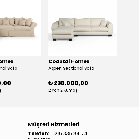
Homes
Coastal Homes
Coas
nal Sofa
Aspen Sectional Sofa
Oslo S
0,00
₺ 238.000,00
₺ 27
ş
2 Yön 2 Kumaş
2 Yön 
Müşteri Hizmetleri
Telefon:
0216 336 84 74