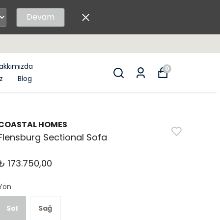
Devam
akkımızda
0
z
Blog
COASTAL HOMES
Flensburg Sectional Sofa
₺ 173.750,00
Yön
Sol
Sağ