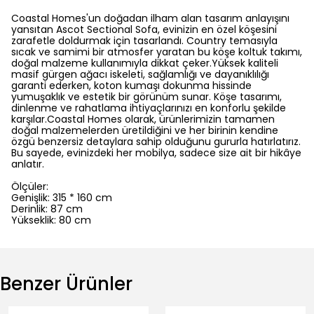
Coastal Homes'un doğadan ilham alan tasarım anlayışını
yansıtan Ascot Sectional Sofa, evinizin en özel köşesini
zarafetle doldurmak için tasarlandı. Country temasıyla
sıcak ve samimi bir atmosfer yaratan bu köşe koltuk takımı,
doğal malzeme kullanımıyla dikkat çeker.Yüksek kaliteli
masif gürgen ağacı iskeleti, sağlamlığı ve dayanıklılığı
garanti ederken, koton kumaşı dokunma hissinde
yumuşaklık ve estetik bir görünüm sunar. Köşe tasarımı,
dinlenme ve rahatlama ihtiyaçlarınızı en konforlu şekilde
karşılar.Coastal Homes olarak, ürünlerimizin tamamen
doğal malzemelerden üretildiğini ve her birinin kendine
özgü benzersiz detaylara sahip olduğunu gururla hatırlatırız.
Bu sayede, evinizdeki her mobilya, sadece size ait bir hikâye
anlatır.
Ölçüler:
Genişlik: 315 * 160 cm
Derinlik: 87 cm
Yükseklik: 80 cm
Benzer Ürünler